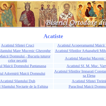
Acatiste
Acatistul Sfintei Cruci
Acatistul Acoperamantul Maici
 Sfantului Mare Mucenic Gheorghe
Acatistul Sfintilor Arhangheli Miha
Maicii Domnului - Bucuria tuturor
Acatistul Marelui Mucenic
celor necajiti
tul Maicii Domnului Pantanassa
Acatistul Sf. M. Muc. Var
Acatistul Sfintilor Imparati Const
tul Adormirii Maicii Domnului
sa Elena
Acatistul Sfantului Duh
Acatistul Sfintei Treim
l Sfantului Nectarie de la Eghina
Paraclisul Maicii Domnu